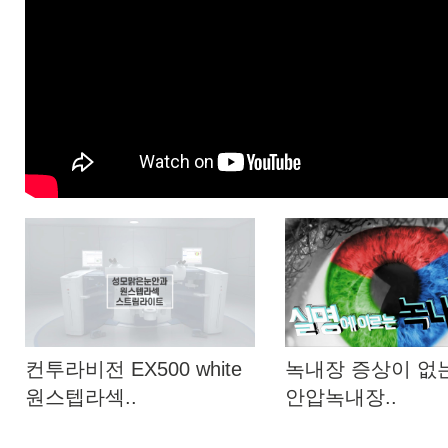
컨투라비전 EX500 white
녹내장 증상이 없
원스텝라섹..
안압녹내장..