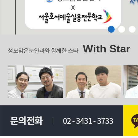
With Star
성모맑은눈안과와 함께한 스타