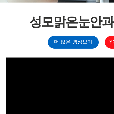
성모맑은눈안과 
더 많은 영상보기
Y