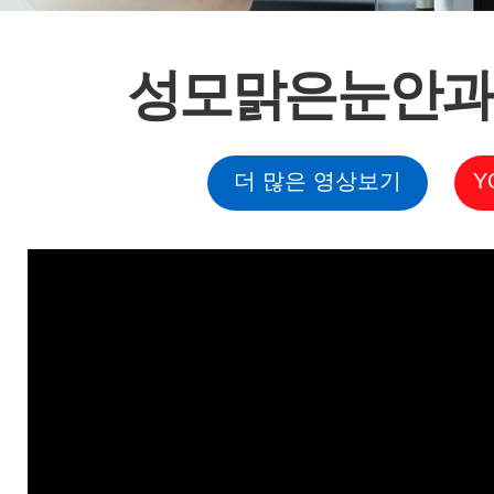
성모맑은눈안과 
더 많은 영상보기
Y