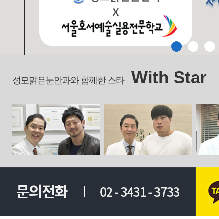
With Star
성모맑은눈안과와 함께한 스타