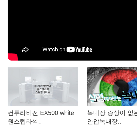
컨투라비전 EX500 white
녹내장 증상이 없
원스텝라섹..
안압녹내장..