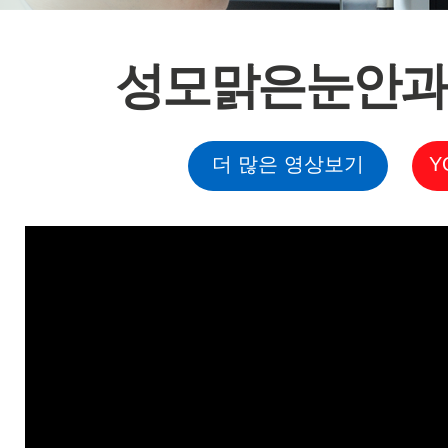
성모맑은눈안과 
더 많은 영상보기
Y