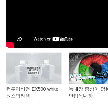
컨투라비전 EX500 white
녹내장 증상이 없
원스텝라섹..
안압녹내장..