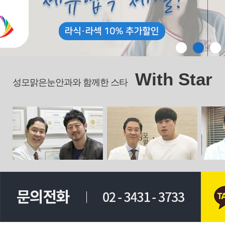
With Star
성모맑은눈안과와 함께한 스타