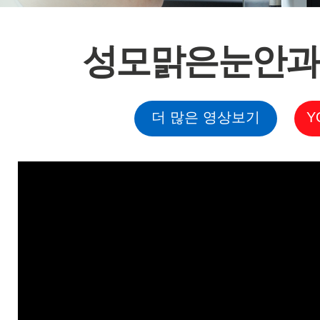
성모맑은눈안과 
더 많은 영상보기
Y