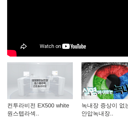
컨투라비전 EX500 white
녹내장 증상이 없
원스텝라섹..
안압녹내장..