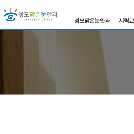
성모맑은눈안과
시력교