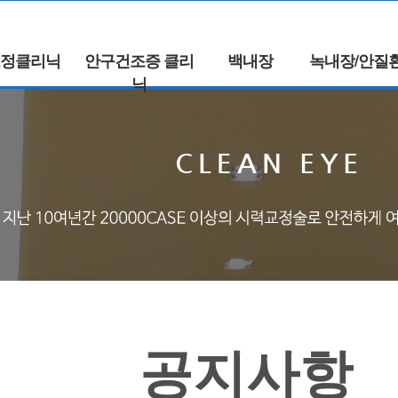
정클리닉
안구건조증 클리
백내장
녹내장/안질
닉
공지사항