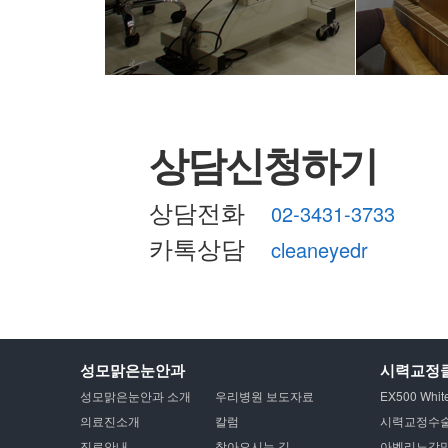
상담신청하기
상담전화
02-3431-3733
카톡상담
cleaneyedr
성모맑은눈안과
시력교정
성모맑은눈안과 소개
우리병원 보도자료
EX500 Whit
의료진소개
칼럼
시력교정수술
진료안내
찾아오시는 길
아벨리노각