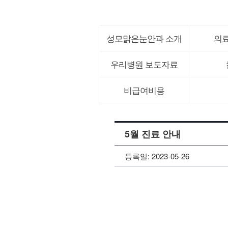
성모맑은눈안과 소개
의
우리병원 보도자료
비급여비용
5월 진료 안내
등록일:
2023-05-26