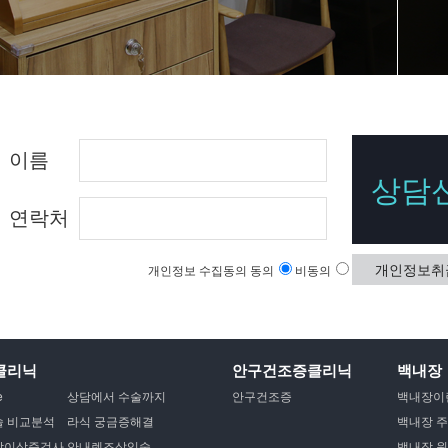
이름
상담
연락처
개인정보취
개인정보 수집동의
동의
비동의
클리닉
안구건조증클리닉
백내장
e
상담에서 수술까지
안구건조증
백내장이
 비교분석
라식 궁금증해결
백내장 
막이상증검사
안내렌즈삽입술
백내장 