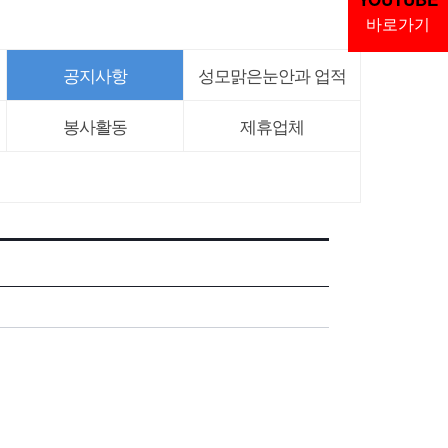
바로가기
공지사항
성모맑은눈안과 업적
봉사활동
제휴업체