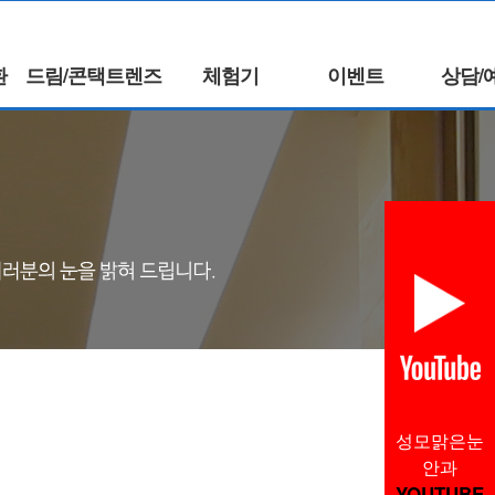
환
드림/콘택트렌즈
체험기
이벤트
상담/
성모맑은눈
안과
YOUTUBE